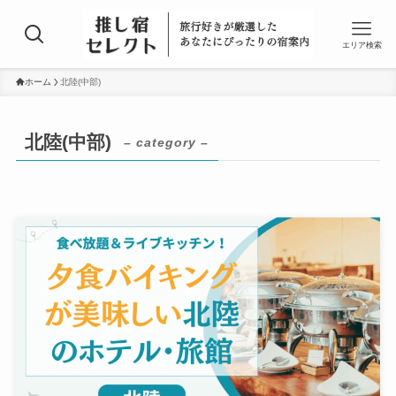
エリア検索
ホーム
北陸(中部)
北陸(中部)
– category –