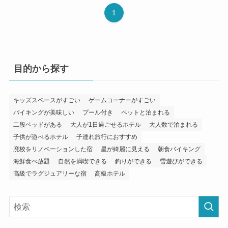
1
目的から探す
キッズスペースがすごい
ゲームコーナーがすごい
バイキングが美味しい
プール付き
ペットと泊まれる
二段ベッドがある
大人が1日過ごせるホテル
大人数で泊まれる
子供が遊べるホテル
子連れ旅行におすすめ
廃校をリノベーションした宿
星が綺麗に見える
朝食バイキング
海鮮食べ放題
自然を満喫できる
釣りができる
雪遊びができる
高級でラグジュアリーな宿
高級ホテル