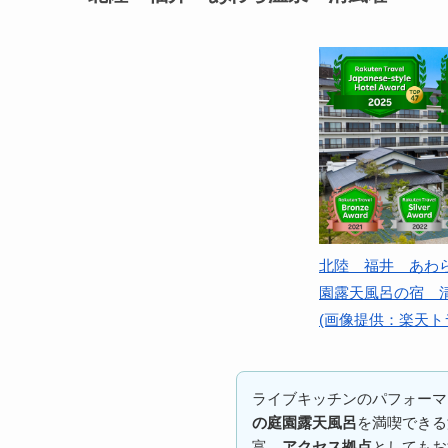
北陸 福井 あわ
園露天風呂の宿 
(画像提供：楽天ト
ライブキッチンのパフォーマ
の庭園露天風呂
を満喫できる
富。
アクセス拠点
としてもお