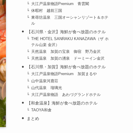
大江戸温泉物語Premium 青雲閣
休暇村 越前三国
東尋坊温泉 三国オーシャンリゾート＆ホテ
ル
【石川県・金沢】海鮮が食べ放題のホテル
THE HOTEL SANRAKU KANAZAWA（ザ ホ
テル山楽 金沢）
天然温泉 加賀の宝泉 御宿 野乃金沢
天然温泉 加賀の湧泉 ドーミーイン金沢
【石川県・加賀】海鮮が食べ放題のホテル
大江戸温泉物語Premium 加賀まるや
山中温泉河鹿荘
山代温泉 瑠璃光
大江戸温泉物語 あわづグランドホテル
【和倉温泉】海鮮が食べ放題のホテル
TAOYA和倉
まとめ