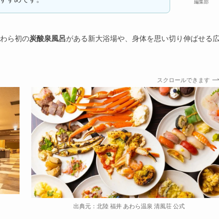
編集部
わら初の
炭酸泉風呂
がある新大浴場や、身体を思い切り伸ばせる
スクロールできます
出典元：北陸 福井 あわら温泉 清風荘 公式