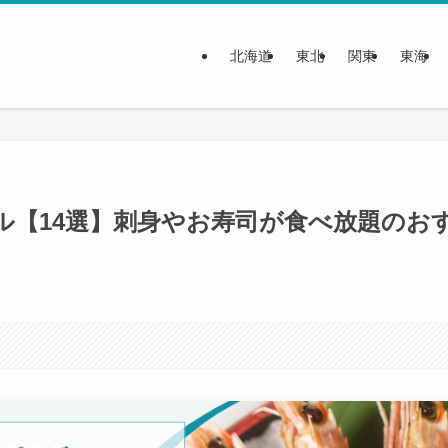
北海道
東北
関東
東海
ル【14選】刺身やお寿司が食べ放題のお