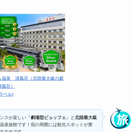
ら温泉 清風荘（北陸最大級の庭
清風荘）
ラベル)
ンスが楽しい『
劇場型ビュッフェ
』と
北陸最大級
温泉旅館です！宿の周囲には観光スポットが豊
すすめです。