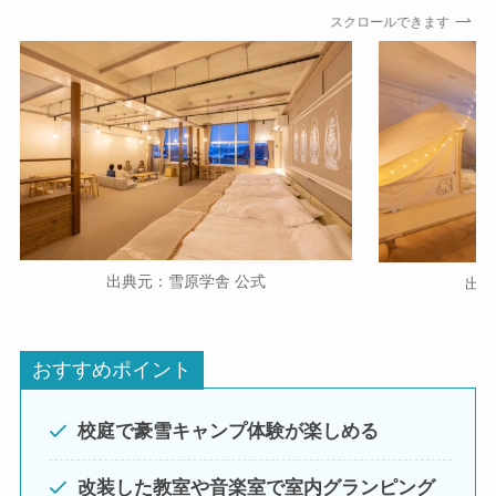
スクロールできます
出典元：雪原学舎
公式
出
おすすめポイント
校庭で豪雪キャンプ体験が楽しめる
改装した教室や音楽室で室内グランピング