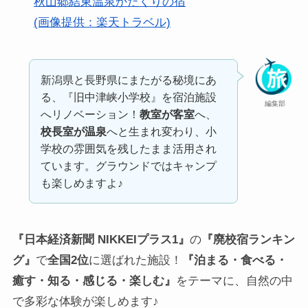
秋山郷結東温泉かたくりの宿
(画像提供：楽天トラベル)
新潟県と長野県にまたがる秘境にあ
る、『旧中津峡小学校』を宿泊施設
編集部
へリノベーション！
教室が客室
へ、
校長室が温泉
へと生まれ変わり、小
学校の雰囲気を残したまま活用され
ています。グラウンドではキャンプ
も楽しめますよ♪
『日本経済新聞 NIKKEIプラス1』
の
『廃校宿ランキン
グ』
で
全国2位
に選ばれた施設！
『泊まる・食べる・
癒す・知る・感じる・楽しむ』
をテーマに、自然の中
で多彩な体験が楽しめます♪