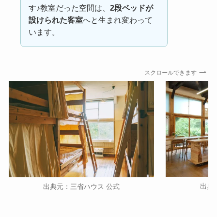
す♪教室だった空間は、
2段ベッドが
設けられた客室
へと生まれ変わって
います。
スクロールできます
出典
出典元：三省ハウス
公式