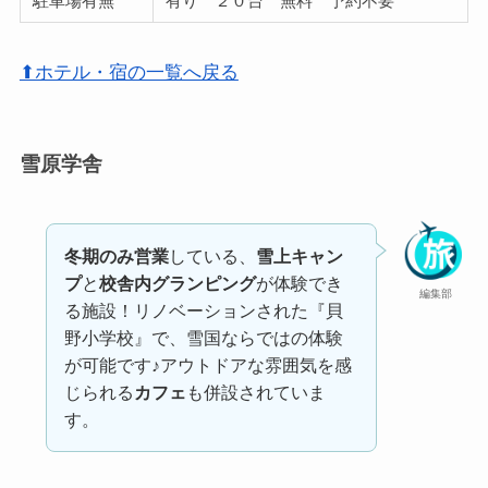
駐車場有無
有り ２０台 無料 予約不要
⬆ホテル・宿の一覧へ戻る
雪原学舎
冬期のみ営業
している、
雪上キャン
プ
と
校舎内グランピング
が体験でき
編集部
る施設！リノベーションされた『貝
野小学校』で、雪国ならではの体験
が可能です♪アウトドアな雰囲気を感
じられる
カフェ
も併設されていま
す。