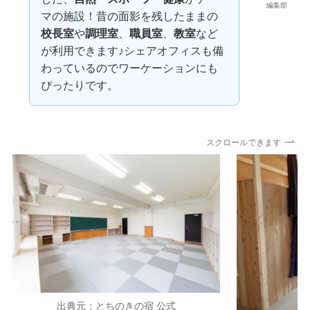
編集部
マの施設！昔の面影を残したままの
校長室
や
調理室
、
職員室
、
教室
など
が利用できます♪シェアオフィスも備
わっているのでワーケーションにも
ぴったりです。
スクロールできます
出典元：とちのきの宿
公式