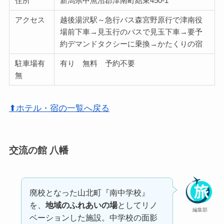
住所
新潟県中魚沼郡津南町結東450-1
アクセス
越後湯沢駅～急行バス森宮野原行で津南役
場前下車→見玉行のバスで見玉下車→要予
約デマンドタクシーに乗換→かたくりの宿
駐車場有
有り 無料 予約不要
無
⬆ホテル・宿の一覧へ戻る
交流の館 八幡
廃校となった山北町『南中学校』
を、
地域のふれあいの場
としてリノ
編集部
ベーションした施設。中学校の面影