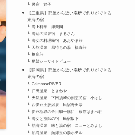
民宿 妙子
【三重県】部屋から近い場所で釣りができる
東海の宿
海上料亭 海楽園
海辺の温泉宿 まるさん
海女の料理民宿 あおやま荘
天然温泉 風待ちの湯 福寿荘
檜扇荘
尾鷲シーサイドビュー
【静岡県】部屋から近い場所で釣りができる
東海の宿
CalmbaseRIVER
戸田温泉 ときわや
天然温泉 下田須崎の割烹民宿 小はじ
西伊豆土肥温泉 民宿野田宗
伊豆稲取の金目鯛一筋に 旅館はまべ荘
海女と漁師の宿 民宿坂下
熱海温泉 味と湯の宿 ニューとみよし
熱海温泉 熱海玉の湯ホテル