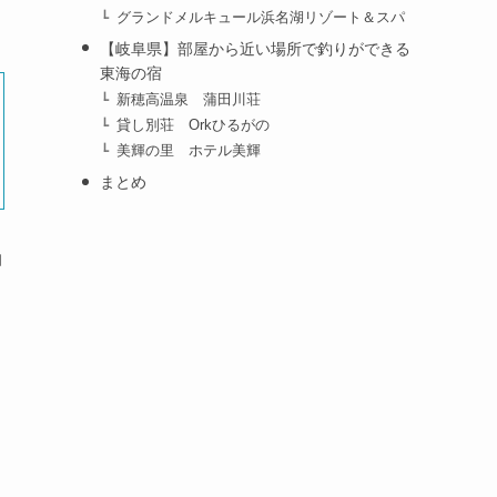
グランドメルキュール浜名湖リゾート＆スパ
【岐阜県】部屋から近い場所で釣りができる
東海の宿
新穂高温泉 蒲田川荘
貸し別荘 Orkひるがの
美輝の里 ホテル美輝
まとめ
泊