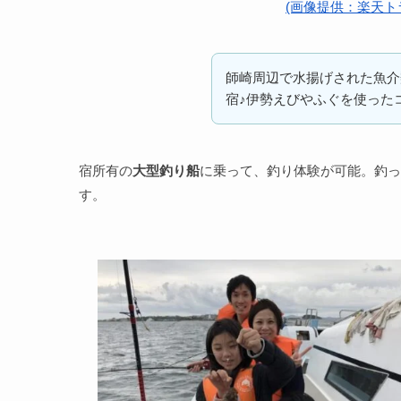
(画像提供：楽天ト
師崎周辺で水揚げされた魚介
宿♪伊勢えびやふぐを使った
宿所有の
大型釣り船
に乗って、釣り体験が可能。釣っ
す。