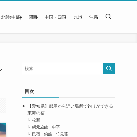
北陸(中部)
関西
中国・四国
九州
沖縄
し
目次
【愛知県】部屋から近い場所で釣りができる
東海の宿
松新
網元旅館 中平
民宿・釣船 竹見荘