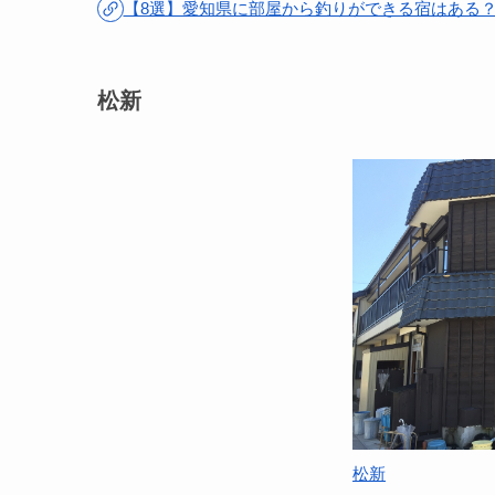
【8選】愛知県に部屋から釣りができる宿はある
松新
松新