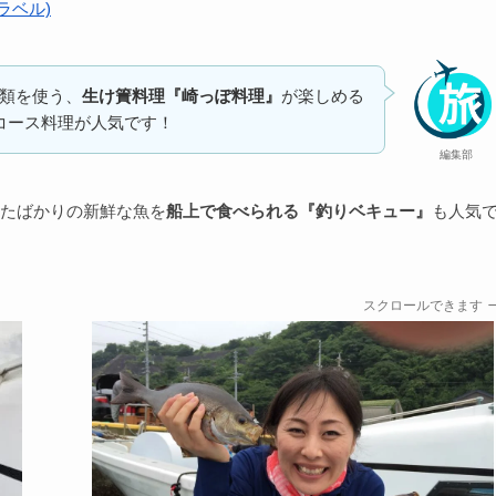
ラベル)
類を使う、
生け簀料理『崎っぽ料理』
が楽しめる
コース料理が人気です！
編集部
たばかりの新鮮な魚を
船上で食べられる『釣りベキュー』
も人気
スクロールできます