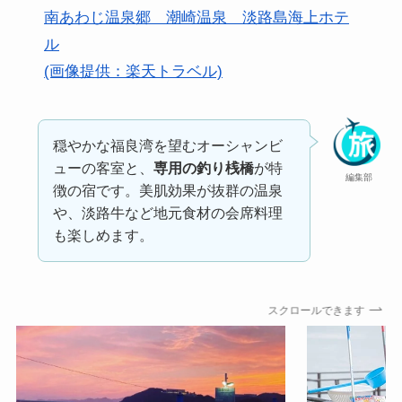
南あわじ温泉郷 潮崎温泉 淡路島海上ホテ
ル
(画像提供：楽天トラベル)
穏やかな福良湾を望むオーシャンビ
ューの客室と、
専用の釣り桟橋
が特
編集部
徴の宿です。美肌効果が抜群の温泉
や、淡路牛など地元食材の会席料理
も楽しめます。
スクロールできます