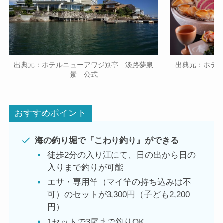
出典元：ホテルニューアワジ別亭 淡路夢泉
出典元：ホテ
景 公式
おすすめポイント
海の釣り堀で『こわり釣り』ができる
徒歩2分の入り江にて、日の出から日の
入りまで釣りが可能
エサ・専用竿（マイ竿の持ち込みは不
可）のセットが3,300円（子ども2,200
円）
1セットで3尾まで釣りOK