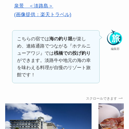
泉景 ＜淡路島＞
(画像提供：楽天トラベル)
こちらの宿では
海の釣り堀
が楽し
め、連絡通路でつながる『ホテルニ
編集部
ューアワジ』では
桟橋での投げ釣り
ができます。淡路牛や地元の海の幸
を味わえる料理が自慢のリゾート旅
館です！
スクロールできます