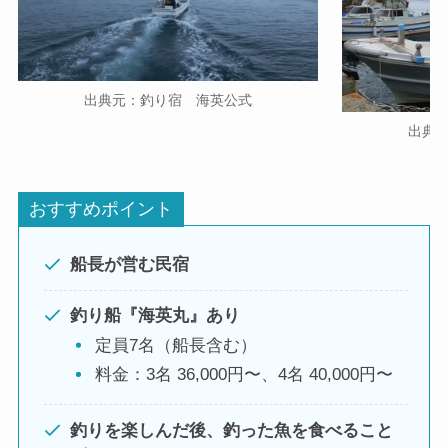
出典元：釣り宿 海英公式
出典
おすすめポイント
船長が営む民宿
釣り船『海英丸』あり
定員7名（船長含む）
料金：3名 36,000円〜、4名 40,000円〜
釣りを楽しんだ後、釣った魚を食べること