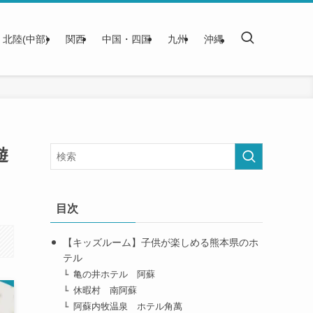
北陸(中部)
関西
中国・四国
九州
沖縄
遊
目次
【キッズルーム】子供が楽しめる熊本県のホ
テル
亀の井ホテル 阿蘇
休暇村 南阿蘇
阿蘇内牧温泉 ホテル角萬