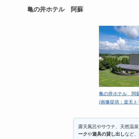
亀の井ホテル 阿蘇
亀の井ホテル 阿
(画像提供：楽天ト
露天風呂やサウナ、天然温泉
ーク
や
遊具の貸し出し
など、