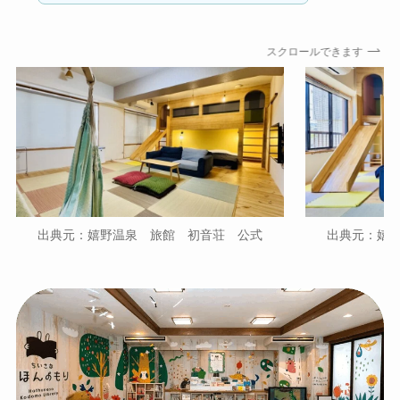
スクロールできます
出典元：嬉野温泉 旅館 初音荘 公式
出典元：嬉