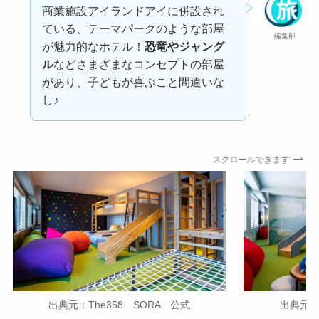
商業施設アイランドアイに併設され
ている、テーマパークのような部屋
編集部
が魅力的なホテル！
恐竜やジャング
ル
などさまざまなコンセプトの部屋
があり、子どもが喜ぶこと間違いな
し♪
スクロールできます
出典元：The358 SORA 公式
出典元：T