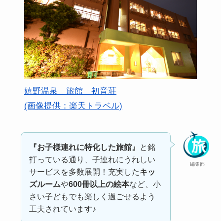
嬉野温泉 旅館 初音荘
(画像提供：楽天トラベル)
『お子様連れに特化した旅館』
と銘
打っている通り、子連れにうれしい
編集部
サービスを多数展開！充実した
キッ
ズルーム
や
600冊以上の絵本
など、小
さい子どもでも楽しく過ごせるよう
工夫されています♪