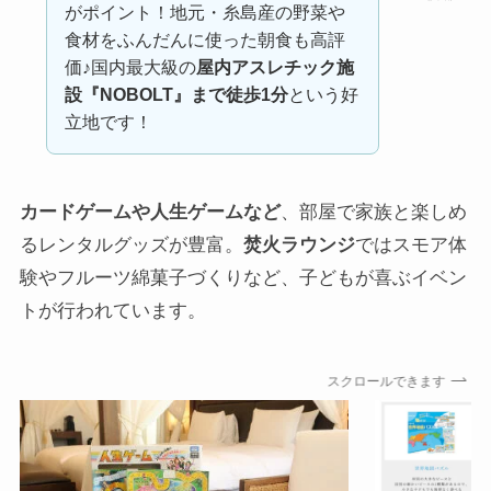
がポイント！地元・糸島産の野菜や
食材をふんだんに使った朝食も高評
価♪国内最大級の
屋内アスレチック施
設『NOBOLT』まで徒歩1分
という好
立地です！
カードゲームや人生ゲームなど
、部屋で家族と楽しめ
るレンタルグッズが豊富。
焚火ラウンジ
ではスモア体
験やフルーツ綿菓子づくりなど、子どもが喜ぶイベン
トが行われています。
スクロールできます