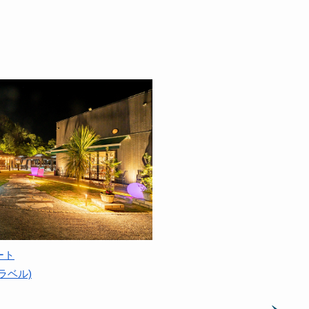
ート
ラベル)