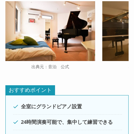
出典元：音泊 公式
出
おすすめポイント
全室にグランドピアノ設置
24時間演奏可能で、集中して練習できる