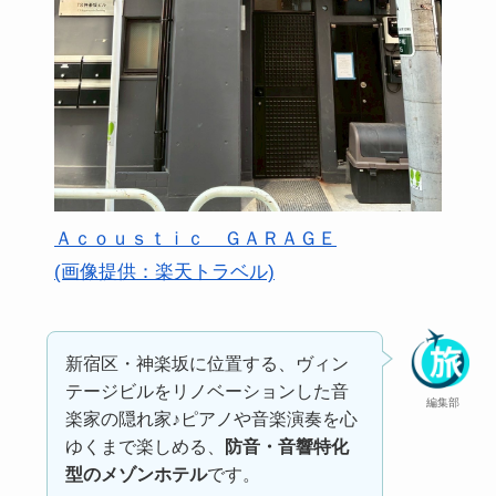
Ａｃｏｕｓｔｉｃ ＧＡＲＡＧＥ
(画像提供：楽天トラベル)
新宿区・神楽坂に位置する、ヴィン
テージビルをリノベーションした音
編集部
楽家の隠れ家♪ピアノや音楽演奏を心
ゆくまで楽しめる、
防音・音響特化
型のメゾンホテル
です。