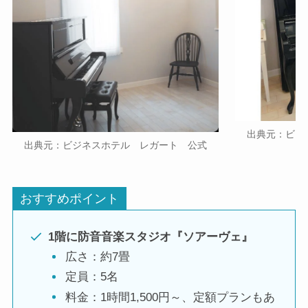
出典元：ビジ
出典元：ビジネスホテル レガート 公式
おすすめポイント
1階に防音音楽スタジオ『ソアーヴェ』
広さ：約7畳
定員：5名
料金：1時間1,500円～、定額プランもあ