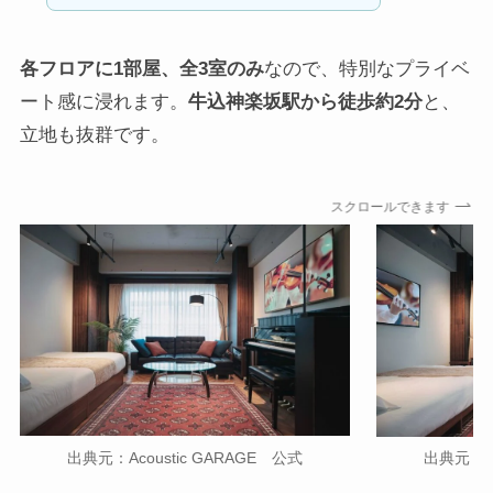
各フロアに1部屋、全3室のみ
なので、特別なプライベ
ート感に浸れます。
牛込神楽坂駅から徒歩約2分
と、
立地も抜群です。
スクロールできます
出典元：Acoustic GARAGE 公式
出典元：Ac