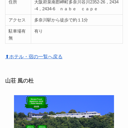
住所
大阪府泉南郡岬町多奈川谷川2352-26，2434
-4，2434-6 ｎａｂｅ ｃａｐｅ
アクセス
多奈川駅から徒歩で約１1分
駐車場有
有り
無
⬆ホテル・宿の一覧へ戻る
山荘 風の杜