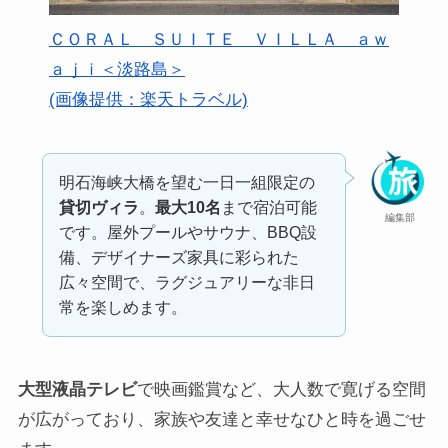
ＣＯＲＡＬ ＳＵＩＴＥ ＶＩＬＬＡ ａｗ
ａｊｉ＜淡路島＞
(画像提供：楽天トラベル)
明石海峡大橋を望む一日一組限定の
貸切ヴィラ
。
最大10名
まで宿泊可能
編集部
です。屋外プールやサウナ、BBQ設
備、デザイナーズ家具に彩られた
広々空間で、ラグジュアリーな非日
常を楽しめます。
大型液晶テレビ
で映画鑑賞など、大人数で寛げる空間
が広がっており、家族や友達と幸せなひと時を過ごせ