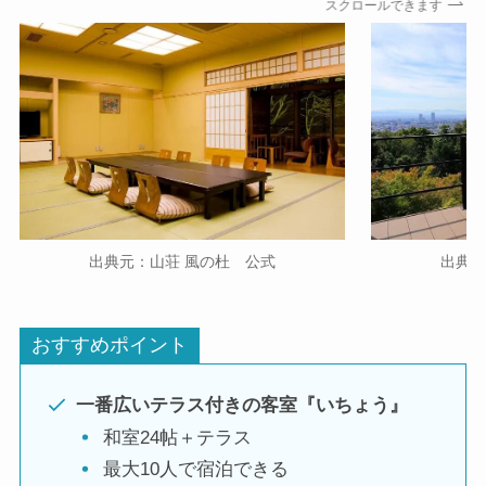
スクロールできます
出典元：山荘 風の杜 公式
出典元
おすすめポイント
一番広いテラス付きの客室『いちょう』
和室24帖＋テラス
最大10人で宿泊できる