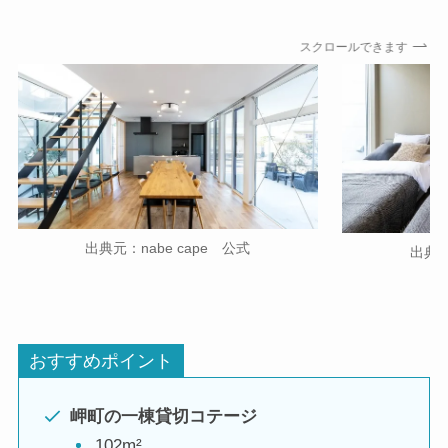
スクロールできます
出典元：nabe cape 公式
出典元
おすすめポイント
岬町の一棟貸切コテージ
102m²