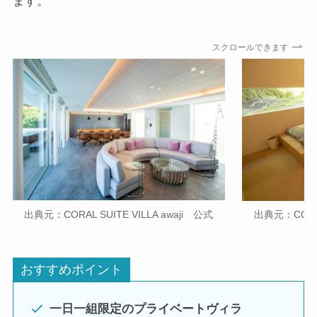
ます。
スクロールできます
出典元：CORAL SUITE VILLA awaji 公式
出典元：CORAL 
おすすめポイント
一日一組限定のプライベートヴィラ