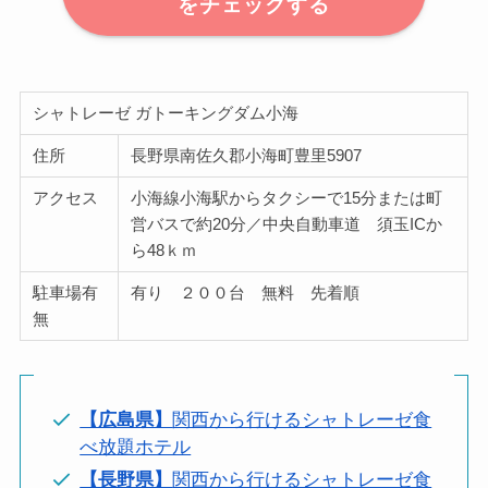
をチェックする
シャトレーゼ ガトーキングダム小海
住所
長野県南佐久郡小海町豊里5907
アクセス
小海線小海駅からタクシーで15分または町
営バスで約20分／中央自動車道 須玉ICか
ら48ｋｍ
駐車場有
有り ２００台 無料 先着順
無
【広島県】
関西から行けるシャトレーゼ食
べ放題ホテル
【長野県】
関西から行けるシャトレーゼ食