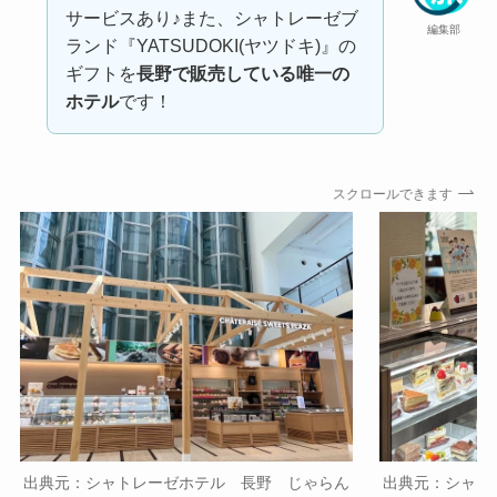
サービスあり♪また、シャトレーゼブ
編集部
ランド『YATSUDOKI(ヤツドキ)』の
ギフトを
長野で販売している唯一の
ホテル
です！
スクロールできます
出典元：シャトレーゼホテル 長野 じゃらん
出典元：シャト