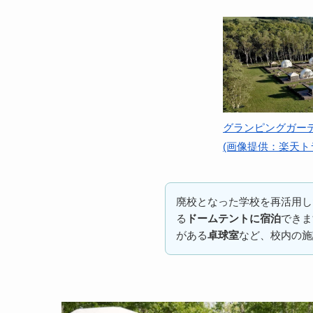
グランピングガー
(画像提供：楽天ト
廃校となった学校を再活用し
る
ドームテントに宿泊
できま
がある
卓球室
など、校内の施