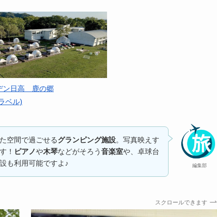
デン日高 鹿の郷
ラベル)
た空間で過ごせる
グランピング施設
。写真映えす
す！
ピアノ
や
木琴
などがそろう
音楽室
や、卓球台
設も利用可能ですよ♪
編集部
スクロールできます