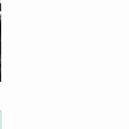
出典元：グランピングガーデン日高 鹿の郷 公式