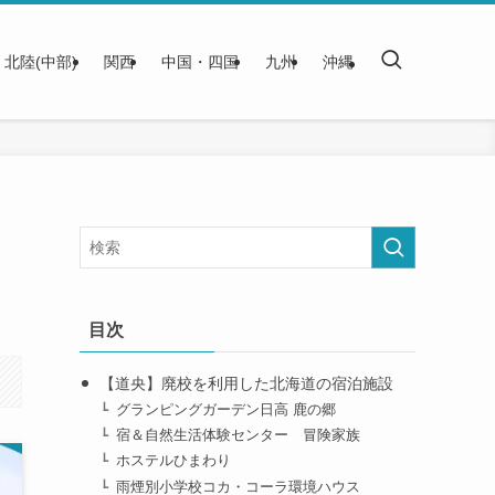
北陸(中部)
関西
中国・四国
九州
沖縄
目次
【道央】廃校を利用した北海道の宿泊施設
グランピングガーデン日高 鹿の郷
宿＆自然生活体験センター 冒険家族
ホステルひまわり
雨煙別小学校コカ・コーラ環境ハウス