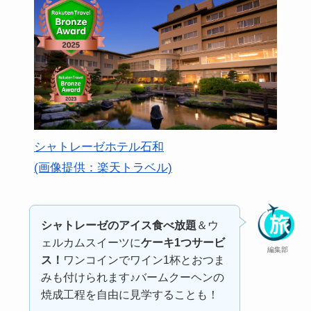
シャトレーゼホテル石和
(画像提供：楽天トラベル)
シャトレーゼのアイス食べ放題
＆ウ
ェルカムスイーツに
ケーキ1つサービ
編集部
ス！
ワンコインでワイン1杯とおつま
みも付けられます♪バームクーヘンの
焼成工程を自由に見学することも！