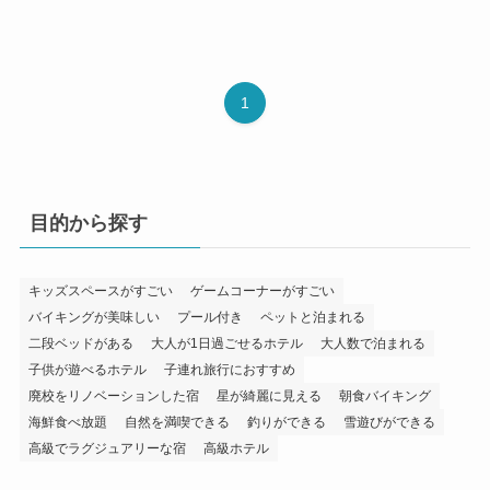
1
目的から探す
キッズスペースがすごい
ゲームコーナーがすごい
バイキングが美味しい
プール付き
ペットと泊まれる
二段ベッドがある
大人が1日過ごせるホテル
大人数で泊まれる
子供が遊べるホテル
子連れ旅行におすすめ
廃校をリノベーションした宿
星が綺麗に見える
朝食バイキング
海鮮食べ放題
自然を満喫できる
釣りができる
雪遊びができる
高級でラグジュアリーな宿
高級ホテル